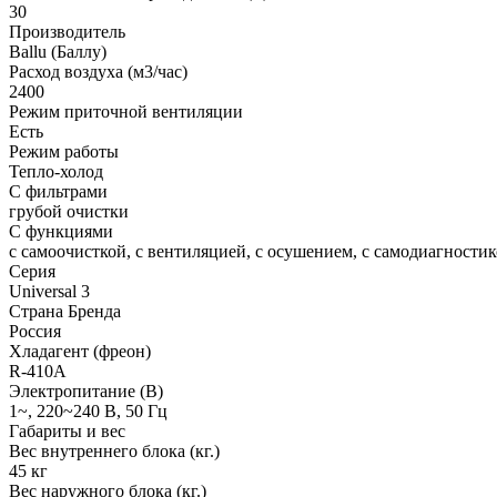
30
Производитель
Ballu (Баллу)
Расход воздуха (м3/час)
2400
Режим приточной вентиляции
Есть
Режим работы
Тепло-холод
С фильтрами
грубой очистки
С функциями
с самоочисткой, с вентиляцией, с осушением, с самодиагностик
Серия
Universal 3
Страна Бренда
Россия
Хладагент (фреон)
R-410A
Электропитание (В)
1~, 220~240 В, 50 Гц
Габариты и вес
Вес внутреннего блока (кг.)
45 кг
Вес наружного блока (кг.)