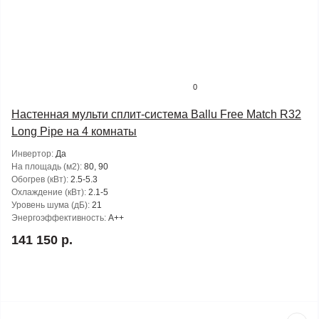
0
Настенная мульти сплит-система Ballu Free Match R32
Long Pipe на 4 комнаты
Инвертор:
Да
На площадь (м2):
80, 90
Обогрев (кВт):
2.5-5.3
Охлаждение (кВт):
2.1-5
Уровень шума (дБ):
21
Энергоэффективность:
A++
141 150 р.