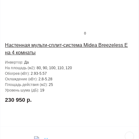
0
Настенная мульти-сплит-система Midea Breezeless E
на 4 комнаты
Инвертор:
Да
На площадь (м2):
80, 90, 100, 110, 120
Обогрев (кВт):
2.93-5.57
Охлаждение (кВт):
2.8-5.28
Площадь действия (м2):
25
Уровень шума (дБ):
19
230 950 р.