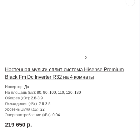
0
Настенная мульти-сплит-система Hisense Premium
Black Fm Dc Inverter R32 на 4 комнаты
Инвертор:
Да
На площадь (м2):
80, 90, 100, 110, 120, 130
Обогрев (кВт):
2.8-3.9
Охлаждение (кВт):
2.6-3.5
Уровень шума (дБ):
22
Энергопотребление (кВт):
0.04
219 650 р.