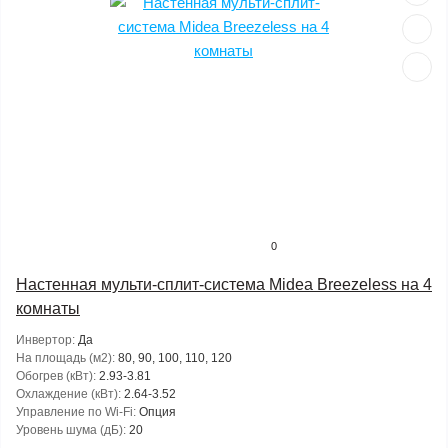
0
Настенная мульти-сплит-система Midea Breezeless на 4
комнаты
Инвертор:
Да
На площадь (м2):
80, 90, 100, 110, 120
Обогрев (кВт):
2.93-3.81
Охлаждение (кВт):
2.64-3.52
Управление по Wi-Fi:
Опция
Уровень шума (дБ):
20