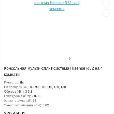
0
Консольная мульти-сплит-система Hisense R32 на 4
комнаты
Инвертор:
Да
На площадь (м2):
80, 90, 100, 110, 120, 130
Обогрев (кВт):
3-3.8
Охлаждение (кВт):
2.8-3.5
Уровень шума (дБ):
33
Энергопотребление (кВт):
0.02
276 450 р.