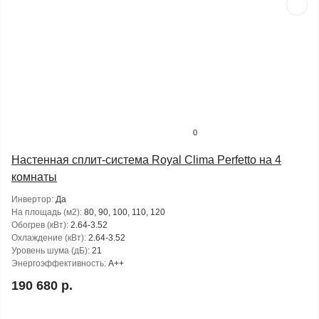
0
Настенная сплит-система Royal Clima Perfetto на 4
комнаты
Инвертор:
Да
На площадь (м2):
80, 90, 100, 110, 120
Обогрев (кВт):
2.64-3.52
Охлаждение (кВт):
2.64-3.52
Уровень шума (дБ):
21
Энергоэффективность:
A++
190 680 р.