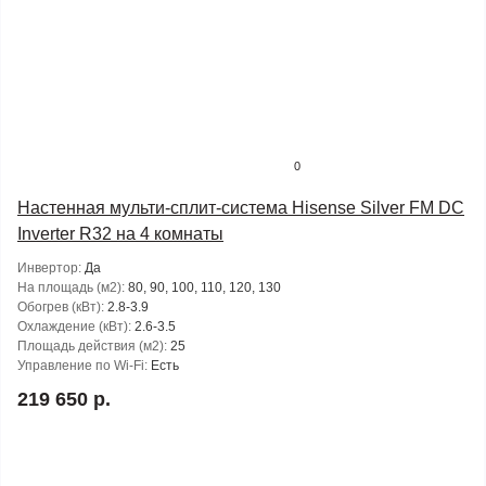
0
Настенная мульти-сплит-система Hisense Silver FM DC
Inverter R32 на 4 комнаты
Инвертор:
Да
На площадь (м2):
80, 90, 100, 110, 120, 130
Обогрев (кВт):
2.8-3.9
Охлаждение (кВт):
2.6-3.5
Площадь действия (м2):
25
Управление по Wi-Fi:
Есть
219 650 р.