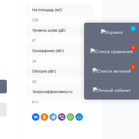
На площадь (м2)
135
0
Уровень шума (дБ)
47
0
Охлаждение (кВт)
14
0
Обогрев (кВт)
16
Энергоэффективность
A++