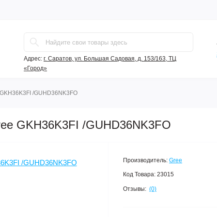
Адрес:
г. Саратов, ул. Большая Садовая, д. 153/163, ТЦ
«Город»
 GKH36K3FI /GUHD36NK3FO
Gree GKH36K3FI /GUHD36NK3FO
Производитель:
Gree
Код Товара:
23015
Отзывы:
(0)