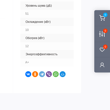
Уровень шума (дБ)
51
0
Охлаждение (кВт)
10
0
Обогрев (кВт)
12
0
Энергоэффективность
A+