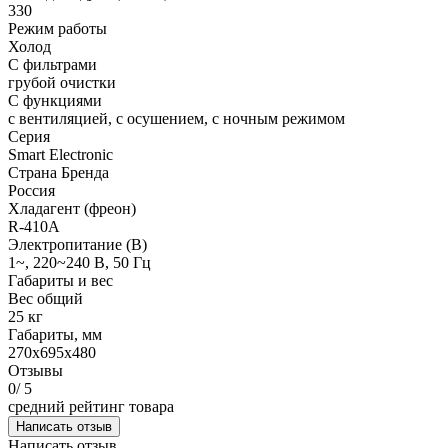
330
Режим работы
Холод
С фильтрами
грубой очистки
С функциями
с вентиляцией, с осушением, с ночным режимом
Серия
Smart Electronic
Страна Бренда
Россия
Хладагент (фреон)
R-410A
Электропитание (В)
1~, 220~240 В, 50 Гц
Габариты и вес
Вес общий
25 кг
Габариты, мм
270x695x480
Отзывы
0
/ 5
средний рейтинг товара
Написать отзыв
Написать отзыв