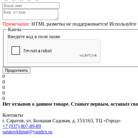
Примечание:
HTML разметка не поддерживается! Используйте 
Капча
Введите код в поле ниже
Продолжить
0
0
0
0
0
Нет отзывов о данном товаре. Станьте первым, оставьте св
Контакты
г. Саратов, ул. Большая Садовая, д. 153/163, ТЦ «Город»
+7 (937) 807-89-89
saratovklimat@yandex.ru