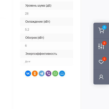
Уровень шума (дБ)
28
Охлаждение (кВт)
0
5.2
Обогрев (кВт)
0
6
Энергоэффективность
0
A++