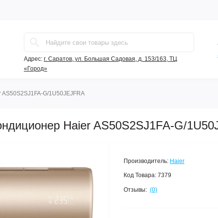
Адрес:
г. Саратов, ул. Большая Садовая, д. 153/163, ТЦ
«Город»
r AS50S2SJ1FA-G/1U50JEJFRA
ондиционер Haier AS50S2SJ1FA-G/1U5
Производитель:
Haier
Код Товара:
7379
Отзывы:
(0)