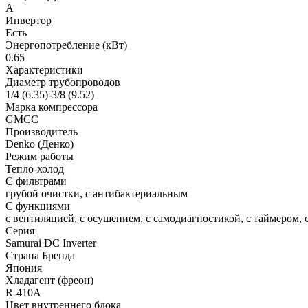
A
Инвертор
Есть
Энергопотребление (кВт)
0.65
Характеристики
Диаметр трубопроводов
1/4 (6.35)-3/8 (9.52)
Марка компрессора
GMCC
Производитель
Denko (Денко)
Режим работы
Тепло-холод
С фильтрами
грубой очистки, с антибактериальным
С функциями
с вентиляцией, с осушением, с самодиагностикой, с таймером, 
Серия
Samurai DC Inverter
Страна Бренда
Япония
Хладагент (фреон)
R-410A
Цвет внутреннего блока