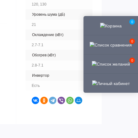
120, 130
Уровень шума (дБ)
0
21
Охлаждение (кВт)
0
2.7-7.1
Обогрев (кВт)
0
2.8-7.1
Инвертор
Есть