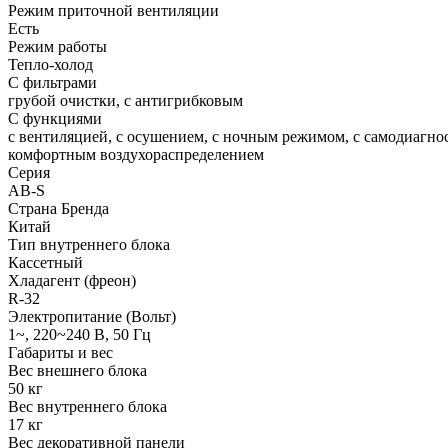
Режим приточной вентиляции
Есть
Режим работы
Тепло-холод
С фильтрами
грубой очистки, с антигрибковым
С функциями
с вентиляцией, с осушением, с ночным режимом, с самодиагност
комфортным воздухораспределением
Серия
AB-S
Страна Бренда
Китай
Тип внутреннего блока
Кассетный
Хладагент (фреон)
R-32
Электропитание (Вольт)
1~, 220~240 В, 50 Гц
Габариты и вес
Вес внешнего блока
50 кг
Вес внутреннего блока
17 кг
Вес декоративной панели