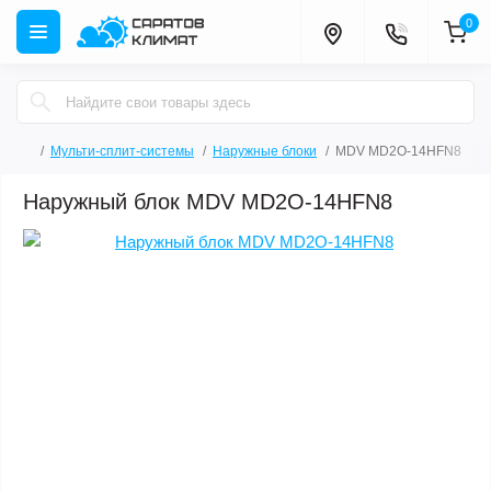
0
Мульти-сплит-системы
Наружные блоки
MDV MD2O-14HFN8
Наружный блок MDV MD2O-14HFN8