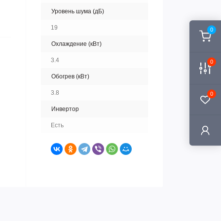
Уровень шума (дБ)
19
0
Охлаждение (кВт)
3.4
0
Обогрев (кВт)
3.8
0
Инвертор
Есть