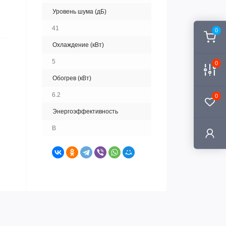
Уровень шума (дБ)
41
0
Охлаждение (кВт)
5
0
Обогрев (кВт)
6.2
0
Энергоэффективность
B