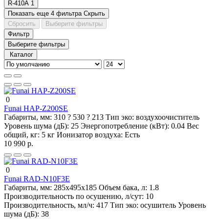
R-410A
1
Показать еще 4 фильтра
Скрыть
Сбросить
Выберите фильтры
Фильтр
Выберите фильтры
Каталог
0
Funai HAP-Z200SE
Габариты, мм:
310 ? 530 ? 213
Тип эко:
воздухоочиститель
Уровень шума (дБ):
25
Энергопотребление (кВт):
0.04
Вес
общий, кг:
5 кг
Ионизатор воздуха:
Есть
10 990 р.
0
Funai RAD-N10F3E
Габариты, мм:
285х495х185
Объем бака, л:
1.8
Производительность по осушению, л/сут:
10
Производительность, мл/ч:
417
Тип эко:
осушитель
Уровень
шума (дБ):
38