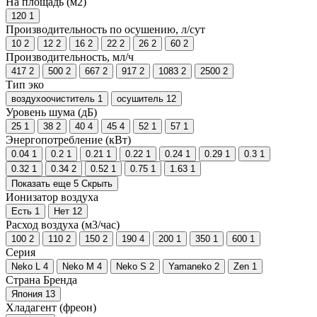
На площадь (м2)
120
1
Производительность по осушению, л/сут
10
2
12
2
16
2
22
2
26
2
60
2
Производительность, мл/ч
417
2
500
2
667
2
917
2
1083
2
2500
2
Тип эко
воздухоочиститель
1
осушитель
12
Уровень шума (дБ)
25
1
38
2
40
4
45
4
52
1
57
1
Энергопотребление (кВт)
0.04
1
0.2
1
0.21
1
0.22
1
0.24
1
0.29
1
0.3
1
0.32
1
0.34
2
0.52
1
0.75
1
1.63
1
Показать еще 5
Скрыть
Ионизатор воздуха
Есть
1
Нет
12
Расход воздуха (м3/час)
100
2
110
2
150
2
190
4
200
1
350
1
600
1
Серия
Neko L
4
Neko M
4
Neko S
2
Yamaneko
2
Zen
1
Страна Бренда
Япония
13
Хладагент (фреон)