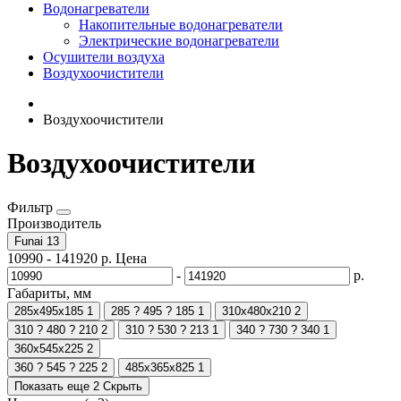
Водонагреватели
Накопительные водонагреватели
Электрические водонагреватели
Осушители воздуха
Воздухоочистители
Воздухоочистители
Воздухоочистители
Фильтр
Производитель
Funai
13
10990
-
141920
р.
Цена
-
р.
Габариты, мм
285х495х185
1
285 ? 495 ? 185
1
310х480х210
2
310 ? 480 ? 210
2
310 ? 530 ? 213
1
340 ? 730 ? 340
1
360х545х225
2
360 ? 545 ? 225
2
485х365х825
1
Показать еще 2
Скрыть