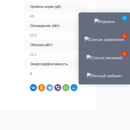
Уровень шума (дБ)
48
0
Охлаждение (кВт)
10.5
0
Обогрев (кВт)
0
11.2
Энергоэффективность
B