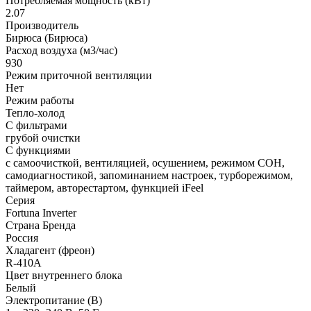
Потребляемая мощность (кВт)
2.07
Производитель
Бирюса (Бирюса)
Расход воздуха (м3/час)
930
Режим приточной вентиляции
Нет
Режим работы
Тепло-холод
С фильтрами
грубой очистки
С функциями
с самоочисткой, вентиляцией, осушением, режимом СОН,
самодиагностикой, запоминанием настроек, турборежимом,
таймером, авторестартом, функцией iFeel
Серия
Fortuna Inverter
Страна Бренда
Россия
Хладагент (фреон)
R-410A
Цвет внутреннего блока
Белый
Электропитание (В)