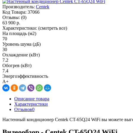
Производитель:
Centek
Код Товара:
37066
Отзывы:
(0)
63 900 р.
Характеристики:
(смотреть все)
На площадь (м2)
70
Уровень шума (дБ)
30
Охлаждение (кВт)
7.2
Обогрев (кВт)
7.4
Энергоэффективность
A+
Описание товара
Характеристики
Отзывов
0
Настенный кондиционер Centek CT-65Q24 WiFi вы можете выгодн
Видеообзор - Centek CT-65Q24 WiFi