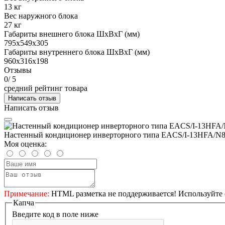
13 кг
Вес наружного блока
27 кг
Габариты внешнего блока ШхВхГ (мм)
795х549х305
Габариты внутреннего блока ШхВхГ (мм)
960х316х198
Отзывы
0
/ 5
средний рейтинг товара
Написать отзыв
Написать отзыв
Настенный кондиционер инверторного типа EACS/I-13HFA/N
Моя оценка:
Примечание:
HTML разметка не поддерживается! Используйте 
Капча
Введите код в поле ниже