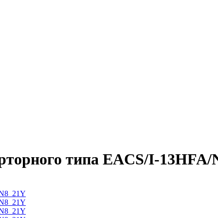
рторного типа EACS/I-13HFA/