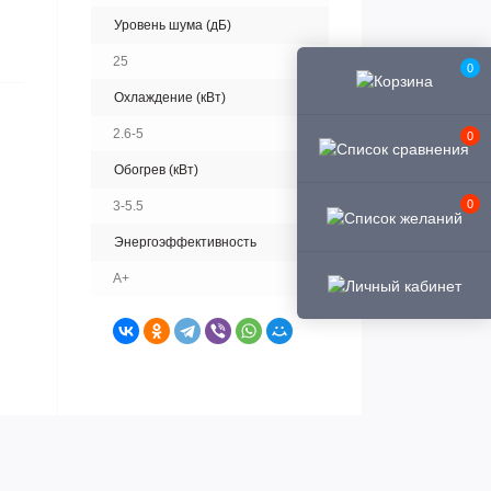
Уровень шума (дБ)
25
0
Охлаждение (кВт)
2.6-5
0
Обогрев (кВт)
0
3-5.5
Энергоэффективность
A+