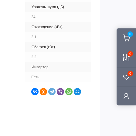
Уровень шума (дБ)
24
Охлаждение (кВт)
0
2.1
Обогрев (кВт)
0
2.2
Инвертор
0
Есть