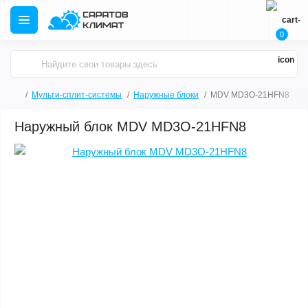
0
Мульти-сплит-системы
Наружные блоки
MDV MD3O-21HFN8
Наружный блок MDV MD3O-21HFN8